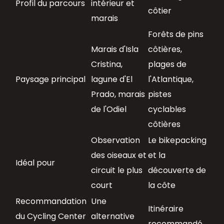
Profil du parcours
intérieur et
côtier
marais
Forêts de pins
Marais d'Isla
côtières,
Cristina,
plages de
Paysage principal
lagune d'El
l'Atlantique,
Prado, marais
pistes
de l'Odiel
cyclables
côtières
Observation
Le bikepacking
des oiseaux et
et la
Idéal pour
circuit le plus
découverte de
court
la côte
Recommandation
Une
Itinéraire
du Cycling Center
alternative
recommandé