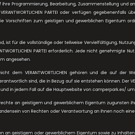
auf ihre Programmierung, Bearbeitung, Zusammenstellung und an
r VERANTWORTLICHEN PARTEI oder verfügen gegebenenfalls üb
h die Vorschriften zum geistigen und gewerblichen Eigentum 
 ist für die vollständige oder teilweise Vervielfältigung, Nutz
RANTWORTLICHEN PARTEI erforderlich. Jede nicht genehmigte Nu
tum angesehen.
e nicht dem VERANTWORTLICHEN gehören und die auf der Web
erantwortlich sind, die in Bezug auf sie entstehen können. Der 
n und in jedem Fall auf die Hauptwebsite von camperpark.es/ umz
chte an geistigem und gewerblichem Eigentum zugunsten ihre
rhandensein von Rechten oder Verantwortung an ihnen noch ein
n an geistigem oder gewerblichem Eigentum sowie zu Inhalten