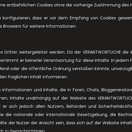
 keine entbehrlichen Cookies ohne die vorherige Zustimmung des N
 zu konfigurieren, dass er vor dem Empfang von Cookies gewar
es Browsers für weitere Informationen.
 Dritter weitergeleitet werden. Da der VERANTWORTLICHE die In
bernimmt er keinerlei Verantwortung für diese Inhalte. In jedem
Moral oder die öffentliche Ordnung verstoßen könnte, unverzügl
n fraglichen Inhalt informieren.
e Informationen und Inhalte, die in Foren, Chats, Bloggenera
chen, Inhalte unabhängig auf der Website des VERANTWORTLIC
lt er sich jedoch allen Nutzern, Behörden und Sicherheitskrä
die die nationale oder internationale Gesetzgebung, die Recht
te der Nutzer der Ansicht sein, dass sich auf der Website Inhal
ch zu benachrichtigen.