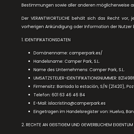
Bestimmungen sowie aller anderen möglicherweise 
Der VERANTWORTLICHE behält sich das Recht vor, je
vorherigen Ankündigung oder Information der Nutzer
1. IDENTIFIKATIONSDATEN
Domänenname: camperpark.es/
Handelsname: Camper Park, S.L.
Name des Unternehmens: Camper Park, S.L.
UMSATZSTEUER-IDENTIFIKATIONSNUMMER: B21498
Firmensitz: Barriada la estación, S/N (21420), P
Telefon: 601 63 46 46 84
E-Mail: islacristina@camperpark.es
Eingetragen im Handelsregister von: Huelva, Band
2. RECHTE AN GEISTIGEM UND GEWERBLICHEM EIGENTUM