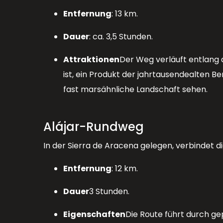
Entfernung
: 13 km.
Dauer
: ca. 3,5 Stunden.
Attraktionen
Der Weg verläuft entlang 
ist, ein Produkt der jahrtausendealten B
fast marsähnliche Landschaft sehen.
Alájar-Rundweg
In der Sierra de Aracena gelegen, verbindet 
Entfernung
: 12 km.
Dauer
3 Stunden.
Eigenschaften
Die Route führt durch g