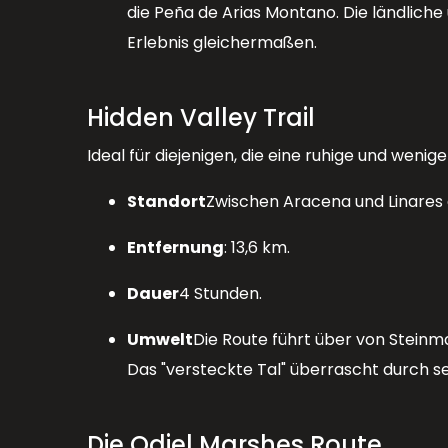
die Peña de Arias Montano. Die ländlich
Erlebnis gleichermaßen.
Hidden Valley Trail
Ideal für diejenigen, die eine ruhige und wen
Standort
Zwischen Aracena und Linares d
Entfernung
: 13,6 km.
Dauer
4 Stunden.
Umwelt
Die Route führt über von Steinm
Das "versteckte Tal" überrascht durch s
Die Odiel Marshes Route