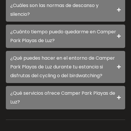
¿Cuáles son las normas de descanso y
silencio?
¿Cuánto tiempo puedo quedarme en Camper
Park Playas de Luz?
¿Qué puedes hacer en el entorno de Camper
Park Playas de Luz durante tu estancia si
disfrutas del cycling o del birdwatching?
¿Qué servicios ofrece Camper Park Playas de
Luz?